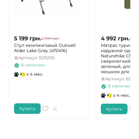
5 199
грн.
4 992
грн.
5 799
грн.
6 24
Стул кемпинговый Outwell
Матрас туристи
Alder Lake Grey (470416)
надувной одно
Naturehike CNH2
Артикул
929205
сверхлегкий, 183
В наличии
зеленый, для ту
мешком для над
x 4 мес.
Артикул
69756
В наличии
x 4 мес.
Купить
Купить