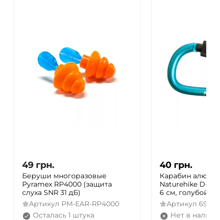
49
грн.
40
грн.
Беруши многоразовые
Карабин алюми
Pyramex RP4000 (защита
Naturehike D-ty
слуха SNR 31 дБ)
6 см, голубой
Артикул
PM-EAR-RP4000
Артикул
69275
Осталась 1 штука
Нет в наличи