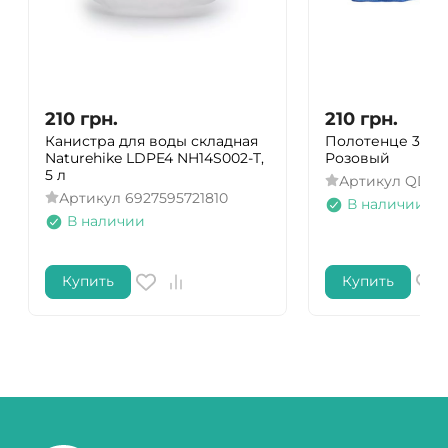
210
грн.
210
грн.
Канистра для воды складная
Полотенце 3F Ul
Naturehike LDPE4 NH14S002-T,
Розовый
5 л
Артикул
QDRM
Артикул
6927595721810
В наличии
В наличии
Купить
Купить