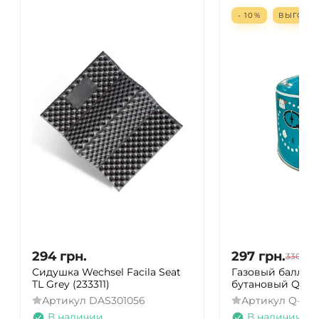
- 10%
ВЫГОД
294
грн.
297
грн.
330
грн
Сидушка Wechsel Facila Seat
Газовый баллон
TL Grey (233311)
бутановый Quest
Артикул
DAS301056
Артикул
Q-G4
В наличии
В наличии