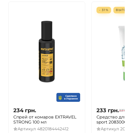
- 31%
ВЫГОДА
Сделано
в Украине
234
грн.
233
грн.
337
грн
Спрей от комаров EXTRAVEL
Средство для оч
STRONG 100 мл
sport 20830000
Артикул
4820184442412
Артикул
2083