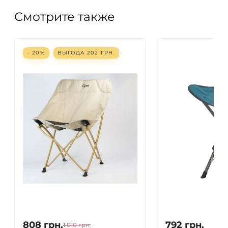
Смотрите также
- 20%
ВЫГОДА
202
ГРН.
808
грн.
792
грн.
1 010
грн.