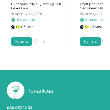
Складной стул Quest QU001
Стул раскладной
бежевый
Caribbean Blue (
Артикул
QU001
Артикул
DAS30
В наличии
В наличии
x 3 мес.
x 3 мес.
Купить
Купить
080 033 12 32