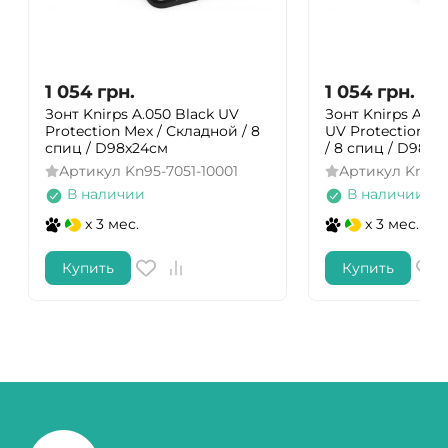
1 054
грн.
1 054
грн.
Зонт Knirps A.050 Black UV
Зонт Knirps A.05
Protection Мех / Складной / 8
UV Protection М
спиц / D98x24см
/ 8 спиц / D98x2
Артикул
Kn95-7051-10001
Артикул
Kn95-
В наличии
В наличии
x 3 мес.
x 3 мес.
Купить
Купить