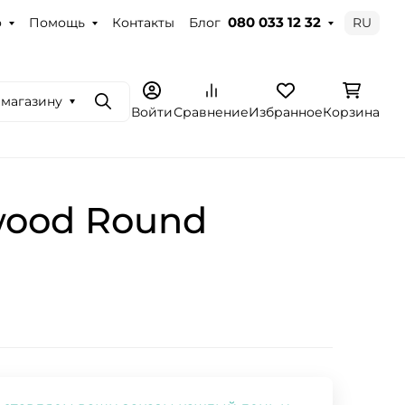
о
Помощь
Контакты
Блог
RU
080 033 12 32
 магазину
Поиск
Войти
Сравнение
Избранное
Корзина
)
wood Round