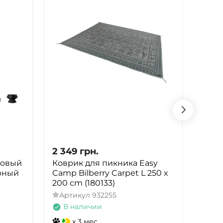
2 349
грн.
2 34
говый
Коврик для пикника Easy
Стул
ерный
Camp Bilberry Carpet L 250 x
Saun
200 cm (180133)
(4101
Артикул
932255
Арт
В наличии
В 
x 3 мес.