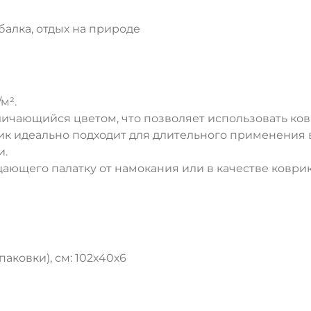
балка, отдых на природе
м².
личающийся цветом, что позволяет использовать ков
рик идеально подходит для длительного применения
и.
ДА
НЕТ
ающего палатку от намокания или в качестве коврик
аковки), см: 102x40х6