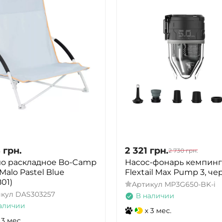
8
грн.
2 321
грн.
2 730
грн.
о раскладное Bo-Camp
Насос-фонарь кемпин
Malo Pastel Blue
Flextail Max Pump 3, ч
801)
Артикул
MP3G650-BK-i
икул
DAS303257
В наличии
аличии
x 3 мес.
 3 мес.