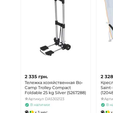
2 335
грн.
2 32
Тележка хозяйственная Bo-
Кресл
Camp Trolley Compact
Saint-
Foldable 25 kg Silver (5267288)
(1204
Артикул
DAS302123
Арт
В наличии
В н
x 3 мес.
x