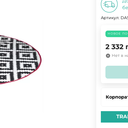
До
бе
Артикул:
DA
НОВОЕ ПО
2 332
Нет в 
Корпора
TRA