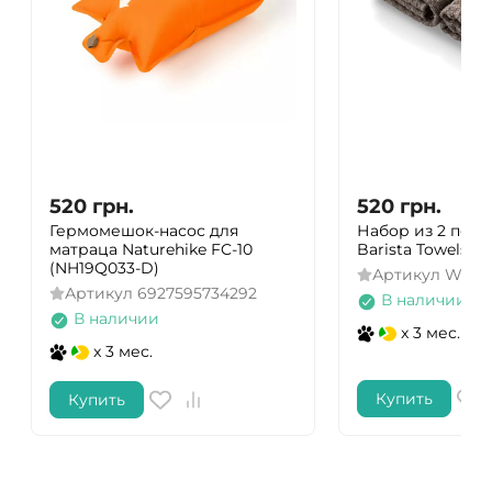
520
грн.
520
грн.
Гермомешок-насос для
Набор из 2 пол
матраца Naturehike FC-10
Barista Towels,
(NH19Q033-D)
Артикул
WBT2
Артикул
6927595734292
В наличии
В наличии
x 3 мес.
x 3 мес.
Купить
Купить