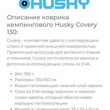
Описание коврика
кемпингового Husky Covery
130:
Covery - компактная одеяло с изолирующим
слоем и приятной внешней поверхностью.
ДА
НЕТ
Практичный аксессуар для активного отдыха
и пикников. Covery изготовлена из акрила и
дополнена изолирующим слоем из EVA .
Вес: 550 г.
Размеры: 130x150 см
Водоотталкивающий нижний слой одеяла
Слой из EVA между верхним и нижним
слоем одеяла, который обеспечивает
хорошую теплоизоляцию
Размер в сложенном виде: 33 х 20 х 10 см.