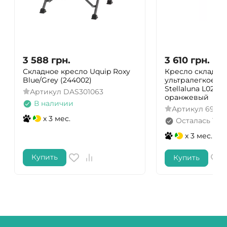
3 588
грн.
3 610
грн.
Складное кресло Uquip Roxy
Кресло складно
Blue/Grey (244002)
ультралегкое Na
Stellaluna L02 C
Артикул
DAS301063
оранжевый
В наличии
Артикул
6976
x 3 мес.
Осталась 1 ш
x 3 мес.
Купить
Купить