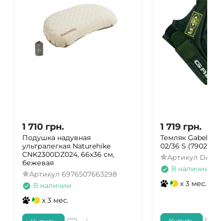
1 710
грн.
1 719
грн.
Подушка надувная
Темляк Gabel NC
ультралегкая Naturehike
02/36 S (7902023
CNK2300DZ024, 66х36 см,
Артикул
DAS30
бежевая
В наличии
Артикул
6976507663298
x 3 мес.
В наличии
x 3 мес.