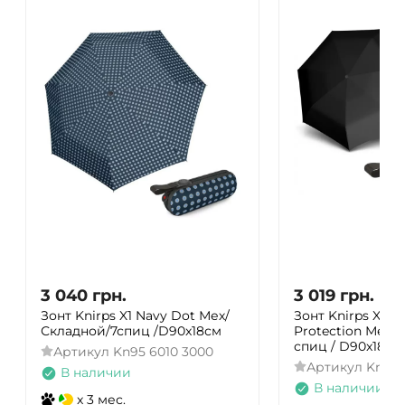
3 040
грн.
3 019
грн.
Зонт Knirps X1 Navy Dot Мех/
Зонт Knirps X1 B
Складной/7спиц /D90x18см
Protection Мех /
спиц / D90x18см
Артикул
Kn95 6010 3000
Артикул
Kn95-
В наличии
В наличии
x 3 мес.