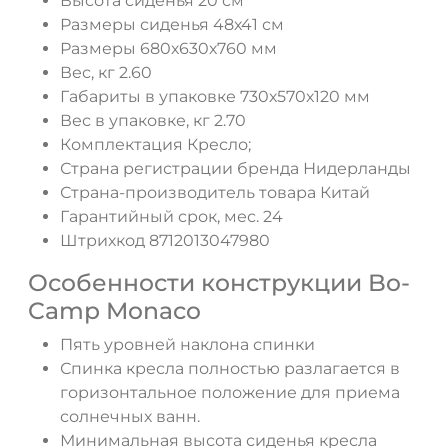
Высота сиденья 20 см
Размеры сиденья 48х41 см
ДА
НЕТ
Размеры 680х630х760 мм
Вес, кг 2.60
Габариты в упаковке 730х570х120 мм
Вес в упаковке, кг 2.70
Комплектация Кресло;
Страна регистрации бренда Нидерланды
Страна-производитель товара Китай
Гарантийный срок, мес. 24
Штрихкод 8712013047980
Особенности конструкции Bo-
Camp Monaco
Пять уровней наклона спинки
Спинка кресла полностью разлагается в
горизонтальное положение для приема
солнечных ванн.
Минимальная высота сиденья кресла