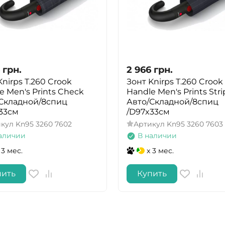
грн.
2 966
грн.
Knirps T.260 Crook
Зонт Knirps T.260 Crook
e Men's Prints Check
Handle Men's Prints Stri
Складной/8спиц
Авто/Складной/8спиц
33см
/D97x33см
икул
Kn95 3260 7602
Артикул
Kn95 3260 7603
аличии
В наличии
 3 мес.
x 3 мес.
пить
Купить