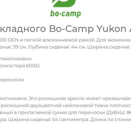
кладного Bo-Camp Yukon A
00 DEN и легкой алюминиевой рамой. Для экономии 
енья: 39 см. Глубина сиденья: 44 см. Ширина сиденья: 
длокотниками
олиэстера 600D.
переноски
окотниками. Это роскошное кресло имеет чрезвычайн
из роскошной двухцветной нейлоновой ткани плотнос
ый в прилагаемой сумке для переноски (ДхВхШ: 86x1
ДА
НЕТ
ра. Ширина сиденья: 54 сантиметра. Длина по спинке