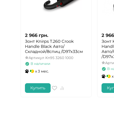
2 966
грн.
2 966
Зонт Knirps T.260 Crook
Зонт 
Handle Black Авто/
Handl
Складной/8спиц /D97x33см
Авто/
/D97x
Артикул
Kn95 3260 1000
Арт
В наличии
В н
x 3 мес.
x
Купить
Ку