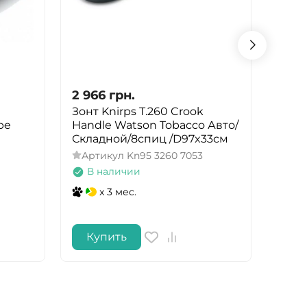
2 966
грн.
2 96
Зонт Knirps T.260 Crook
Зонт 
pe
Handle Watson Tobacco Авто/
Mocc
Складной/8спиц /D97x33см
спиц
Артикул
Kn95 3260 7053
Арт
В наличии
В 
x 3 мес.
Купить
Ку