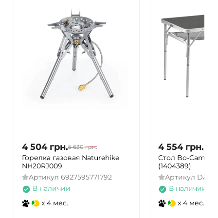
4 504
грн.
4 554
грн.
5 630
грн.
Горелка газовая Naturehike
Стол Bo-Camp 1
NH20RJ009
(1404389)
Артикул
6927595771792
Артикул
DAS3
В наличии
В наличии
x 4 мес.
x 4 мес.