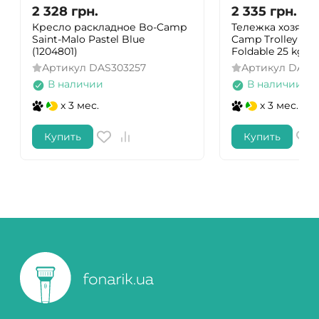
2 328
грн.
2 335
грн.
Кресло раскладное Bo-Camp
Тележка хозяйст
Saint-Malo Pastel Blue
Camp Trolley Co
(1204801)
Foldable 25 kg Si
Артикул
DAS303257
Артикул
DAS30
В наличии
В наличии
x 3 мес.
x 3 мес.
Купить
Купить