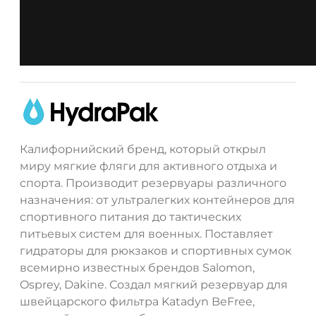
Калифорнийский бренд, который открыл
миру мягкие фляги для активного отдыха и
спорта. Производит резервуары различного
назначения: от ультралегких контейнеров для
спортивного питания до тактических
питьевых систем для военных. Поставляет
гидраторы для рюкзаков и спортивных сумок
всемирно известных брендов Salomon,
Osprey, Dakine. Создал мягкий резервуар для
швейцарского фильтра Katadyn BeFree,