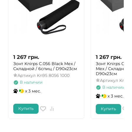
1 267
грн.
1 267
грн.
Зонт Knirps C.056 Black Мех /
Зонт Knirps C.05
Складной / 6спиц / D90x23см
Мех / Складной /
D90x23см
Артикул
Kn95 8056 1000
Артикул
Kn95 
В наличии
В наличии
x 3 мес.
x 3 мес.
Купить
Купить