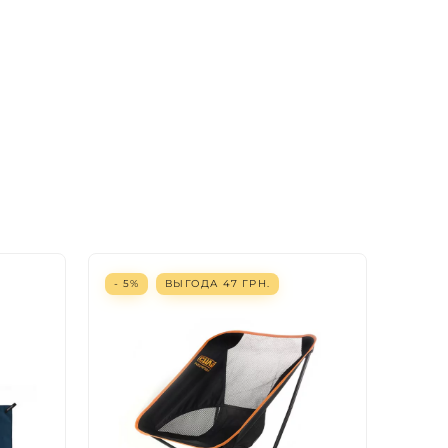
- 5%
ВЫГОДА
47
ГРН.