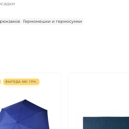
осадки
 рюкзаков
Гермомешки и гермосумки
ВЫГОДА
661
ГРН.