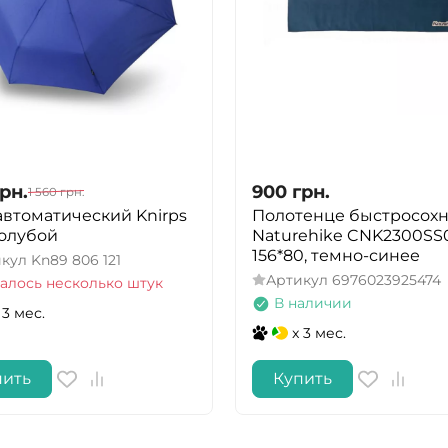
рн.
900
грн.
1 560
грн.
автоматический Knirps
Полотенце быстросох
голубой
Naturehike CNK2300SS0
156*80, темно-синее
икул
Kn89 806 121
Артикул
6976023925474
алось несколько штук
В наличии
 3 мес.
x 3 мес.
пить
Купить