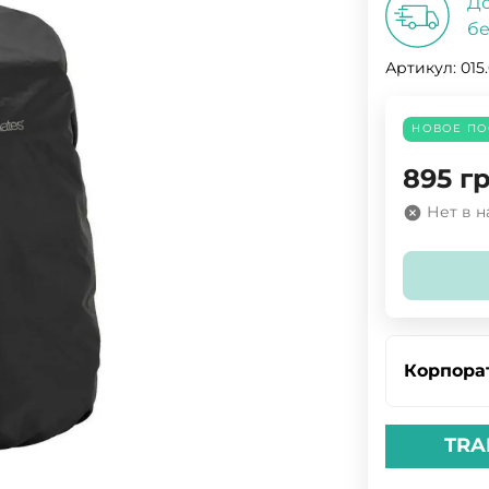
До
бе
Артикул:
015
НОВОЕ ПО
895
гр
Нет в 
Корпора
TRA