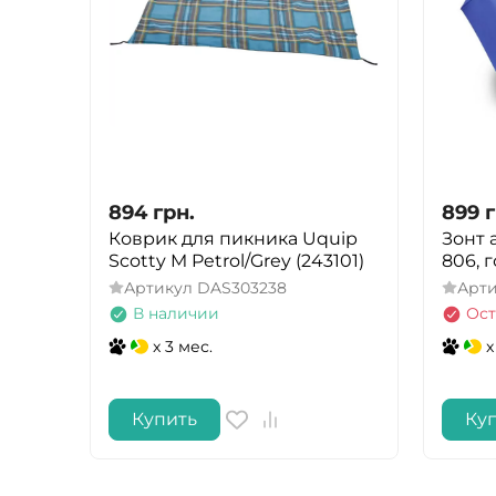
894
грн.
899
г
Коврик для пикника Uquip
Зонт 
Scotty M Petrol/Grey (243101)
806, 
Артикул
DAS303238
Арт
В наличии
Ост
x 3 мес.
x
Купить
Ку