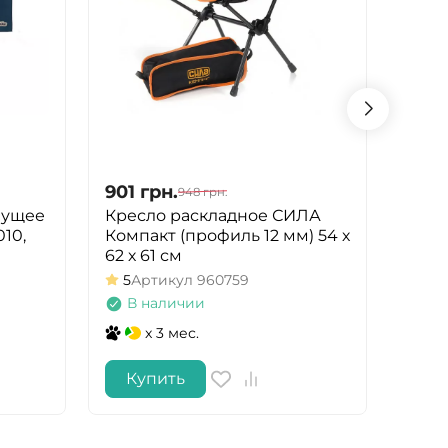
901
грн.
910
948
грн.
нущее
Кресло раскладное СИЛА
Ламп
10,
Компакт (профиль 12 мм) 54 х
Арт
62 х 61 см
В 
5
Артикул
960759
В наличии
x 3 мес.
Купить
Ку