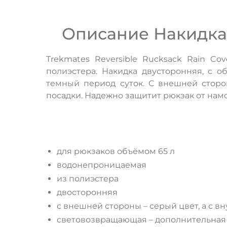
Описание Накидка T
Trekmates Reversible Rucksack Rain C
полиэстера. Накидка двусторонняя, с 
темный период суток. С внешней сторо
посадки. Надежно защитит рюкзак от намо
для рюкзаков объёмом 65 л
водонепроницаемая
из полиэстера
двосторонняя
с внешней стороны – серый цвет, а с в
световозвращающая – дополнительная 