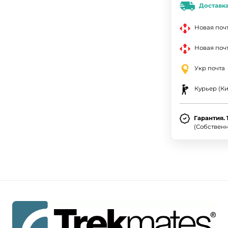
Доставк
Новая поч
Новая почт
Укр почта
Курьер (Ки
Гарантия. 
(Собствен