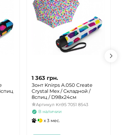
1 363
грн.
1 33
e
Зонт Knirps A.050 Create
Зонт 
 8спиц
Crystal Мех / Складной /
HeatS
8спиц / D98x24см
спиц
Артикул
Kn95 7051 8543
Арт
В наличии
В 
x 3 мес.