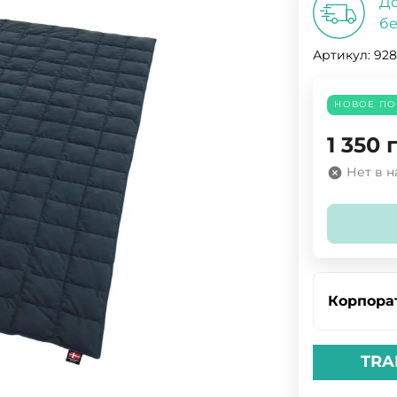
До
бе
Артикул:
928
НОВОЕ ПО
1 350
Нет в 
Корпора
TRA