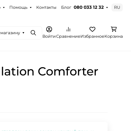
о
Помощь
Контакты
Блог
RU
080 033 12 32
 магазину
Поиск
Войти
Сравнение
Избранное
Корзина
lation Comforter