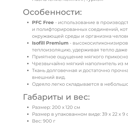
Особенности:
PFC Free
- использование в производс
и полифторированных соединений, кот
окружающей среды и организма челове
Isofill
Premium
- высокосиликонизирова
теплоизоляцию, удерживая тепло даже 
Приятное ощущение мягкого прикоснов
Чрезвычайно мягкий наполнитель из м
Ткань долговечная и достаточно прочн
внешний вид.
Одеяло легко складывается в небольшо
Габариты и вес:
Размер: 200 х 120 см
Размер в упакованном виде: 39 x 22 x 9 
Вес: 900 г