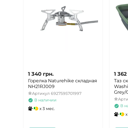
1 340
грн.
1 362
Горелка Naturehike складная
Таз с
NH21RJ009
Washi
Grey/
Артикул
6927595701997
Арт
В наличии
В н
x 3 мес.
x