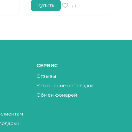
Купить
Ку
СЕРВИС
Отзывы
Устранение неполадок
Обмен фонарей
клиентам
подарки