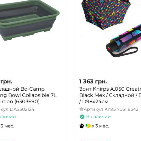
грн.
1 363
грн.
кладной Bo-Camp
Зонт Knirps A.050 Creat
ng Bowl Collapsible 7L
Black Мех / Складной /
Green (6303690)
/ D98x24см
икул
DAS302124
Артикул
Kn95 7051 8542
аличии
В наличии
 3 мес.
x 3 мес.