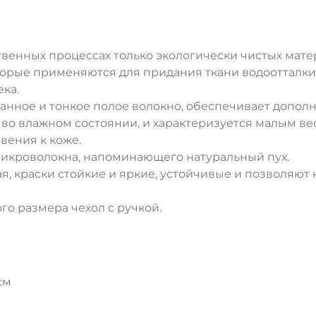
твенных процессах только экологически чистых ма
орые применяются для придания ткани водоотталки
ка.
нное и тонкое полое волокно, обеспечивает допол
во влажном состоянии, и характеризуется малым вес
ения к коже.
ДА
НЕТ
икроволокна, напоминающего натуральный пух.
ая, краски стойкие и яркие, устойчивые и позволяю
го размера чехол с ручкой.
см