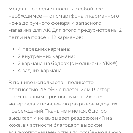
Модель позволяет носить с собой все
необходимое — от смартфона и карманного
ножа до ручного фонаря и запасного
магазина для АК. Для этого предусмотрены 2
петли на поясе и 12 карманов:
4 передних кармана;
2 внутренних кармана;
2 кармана на бедрах (с молниями YKK®);
ДА
НЕТ
4 задних кармана.
В пошиве использован поликоттон
плотностью 215 г/м2 с плетением Ripstop,
повышающим прочность и стойкость
материала к появлению разрывов и других
повреждений. Ткань не мнется, быстро
высыхает и не вызывает раздражений на
коже, в частности благодаря высокой
воздухопроницаемости, что особенно важно