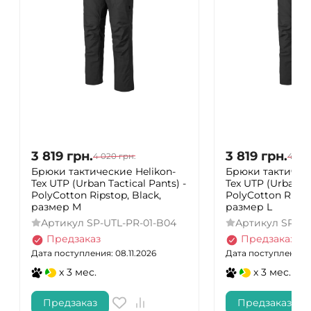
3 819
грн.
3 819
грн.
4 020
грн.
4 020
Брюки тактические Helikon-
Брюки тактическ
Tex UTP (Urban Tactical Pants) -
Tex UTP (Urban Ta
PolyCotton Ripstop, Black,
PolyCotton Ripsto
размер M
размер L
Артикул
SP-UTL-PR-01-B04
Артикул
SP-UT
Предзаказ
Предзаказ
Дата поступления: 08.11.2026
Дата поступления: 0
x 3 мес.
x 3 мес.
Предзаказ
Предзаказ