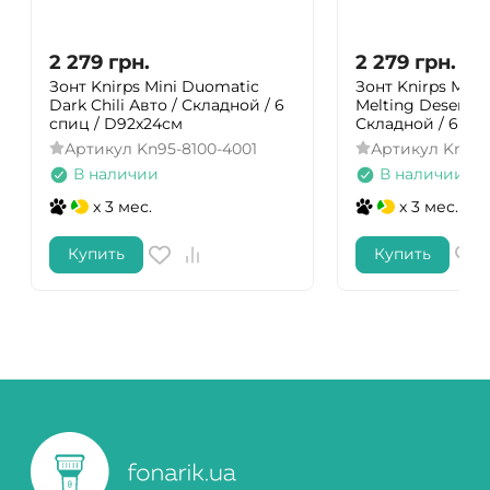
2 279
грн.
2 279
грн.
Зонт Knirps Mini Duomatic
Зонт Knirps Mini
Dark Chili Авто / Складной / 6
Melting Desert А
спиц / D92x24см
Складной / 6 сп
Артикул
Kn95-8100-4001
Артикул
Kn95-
В наличии
В наличии
x 3 мес.
x 3 мес.
Купить
Купить