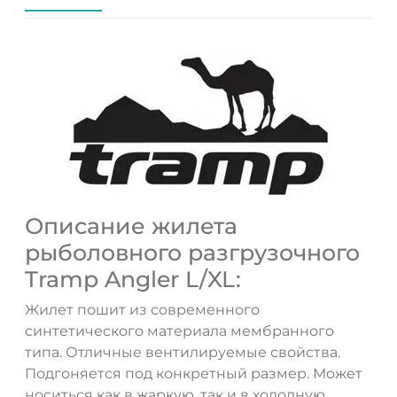
Описание жилета
рыболовного разгрузочного
Tramp Angler L/XL:
Жилет пошит из современного
ДА
НЕТ
синтетического материала мембранного
типа. Отличные вентилируемые свойства.
Подгоняется под конкретный размер. Может
носиться как в жаркую, так и в холодную