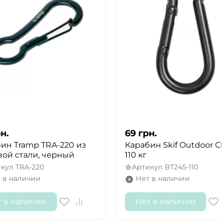
н.
69
грн.
ин Tramp TRA-220 из
Карабин Skif Outdoor Cl
ой стали, черный
110 кг
икул
TRA-220
Артикул
BT245-110
 в наличии
Нет в наличии
т в наличии
Нет в наличии