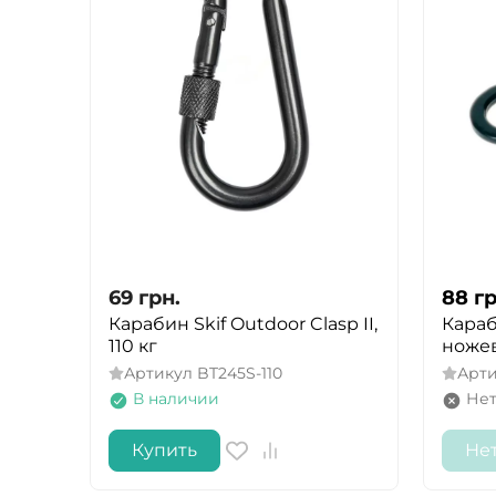
69
грн.
88
гр
Карабин Skif Outdoor Clasp II,
Караб
110 кг
ножев
Артикул
BT245S-110
Арт
В наличии
Нет
Купить
Не