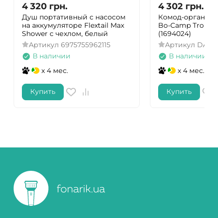
4 320
грн.
4 302
грн.
Душ портативный с насосом
Комод-органайз
на аккумуляторе Flextail Max
Bo-Camp Troutm
Shower с чехлом, белый
(1694024)
Артикул
6975755962115
Артикул
DAS3
В наличии
В наличии
x 4 мес.
x 4 мес.
Купить
Купить