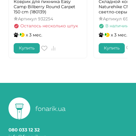
Коврик для пикника Easy
Складной конте
Camp Bilberry Round Carpet
Naturehike CNH2
150 cm (180139)
светло-серый
Артикул
932254
Артикул
69756
Осталось несколько штук
В наличии
x 3 мес.
x 3 мес.
Купить
Купить
080 033 12 32