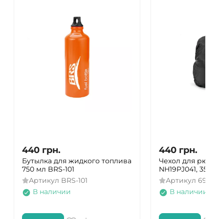
440
грн.
440
грн.
Бутылка для жидкого топлива
Чехол для рюкза
750 мл BRS-101
NH19PJ041, 35-45
Артикул
BRS-101
Артикул
69275
В наличии
В наличии