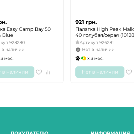
рн.
921
грн.
ка Easy Camp Bay 50
Палатка High Peak Mall
 Blue
40 голубая/серая (10128
икул
928280
Артикул
926281
 в наличии
Нет в наличии
 3 мес.
x 3 мес.
т в наличии
Нет в наличии
ПОКУПАТЕЛЮ
ИНФОРМАЦИЯ