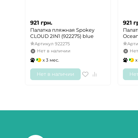
921
грн.
921
г
Палатка пляжная Spokey
Палат
CLOUD 2IN1 (922275) blue
Ocean
Артикул
922275
Арт
Нет в наличии
Нет
x 3 мес.
x
Нет в наличии
Не