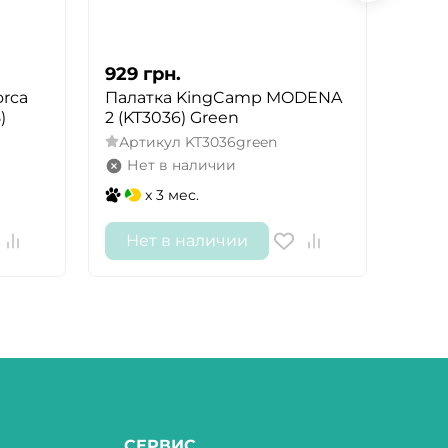
929
грн.
929
orca
Палатка KingCamp MODENA
Пала
)
2 (KT3036) Green
Mono
Артикул
KT3036green
Арт
Нет в наличии
Не
x 3 мес.
Нет в наличии
Не
СЕРВИС