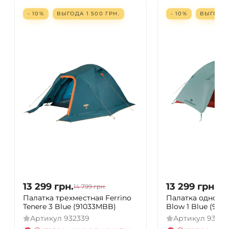
- 10%
ВЫГОДА
1 500
ГРН.
- 10%
ВЫГОД
13 299
грн.
13 299
грн.
14 799
грн.
14 7
Палатка трехместная Ferrino
Палатка одномес
Tenere 3 Blue (91033MBB)
Blow 1 Blue (912
Артикул
932339
Артикул
93178