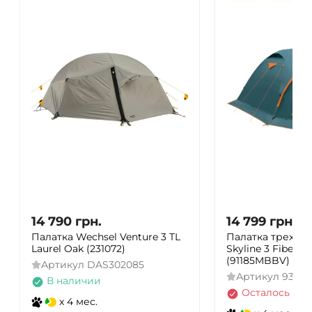
14 790
грн.
14 799
грн.
16 
Палатка Wechsel Venture 3 TL
Палатка трехмес
Laurel Oak (231072)
Skyline 3 Fibergl
(91185MBBV)
Артикул
DAS302085
Артикул
93233
В наличии
Осталось нес
x 4 мес.