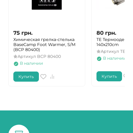
75
грн.
80
грн.
Химическая грелка-стелька
TE Термоодеяло
BaseCamp Foot Warmer, S/M
140x210cm
(BCP 80400)
Артикул
TE-A0
Артикул
BCP 80400
В наличии
В наличии
Купить
Купить