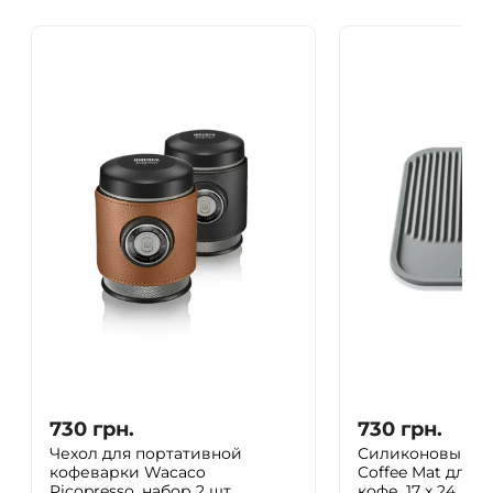
730
грн.
730
грн.
Чехол для портативной
Силиконовый к
кофеварки Wacaco
Coffee Mat для 
Picopresso, набор 2 шт,
кофе, 17 x 24