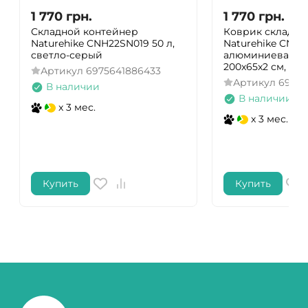
1 770
грн.
1 770
грн.
Складной контейнер
Коврик складно
Naturehike CNH22SN019 50 л,
Naturehike CNK2
светло-серый
алюминиевая пл
200x65х2 см, те
Артикул
6975641886433
Артикул
69760
В наличии
В наличии
x 3 мес.
x 3 мес.
Купить
Купить