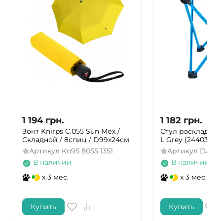
1 194
грн.
1 182
грн.
Зонт Knirps C.055 Sun Мех /
Стул раскладной 
Складной / 8спиц / D99x24см
L Grey (244033)
Артикул
Kn95 8055 1351
Артикул
DAS3
В наличии
В наличии
x 3 мес.
x 3 мес.
Купить
Купить