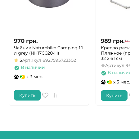
970
грн.
989
грн.
1 041
гр
Чайник Naturehike Camping 1.1
Кресло расклад
л grey (NH17C020-H)
Пляжное (профил
32 х 61 см
5
Артикул
6927595723302
Артикул
96075
В наличии
В наличии
x 3 мес.
x 3 мес.
Купить
Купить