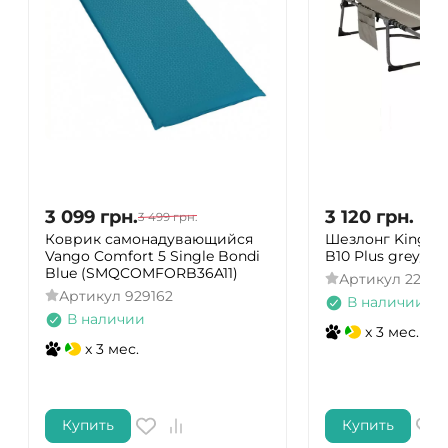
3 099
грн.
3 120
грн.
3 499
грн.
Коврик самонадувающийся
Шезлонг KingCa
Vango Comfort 5 Single Bondi
B10 Plus grey/wh
Blue (SMQCOMFORB36A11)
Артикул
2248.
Артикул
929162
В наличии
В наличии
x 3 мес.
x 3 мес.
Купить
Купить