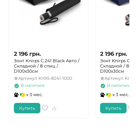
2 196
грн.
2 196
грн.
Зонт Knirps C.241 Black Авто /
Зонт Knirps C.241
Складной / 8 спиц /
Складной / 8 спи
D100x30см
D100x30см
Артикул
Kn95-8241-1000
Артикул
Kn95-
В наличии
В наличии
x 3 мес.
x 3 мес.
Купить
Купить