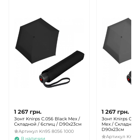
1 267
грн.
1 267
грн.
Зонт Knirps C.056 Black Мех /
Зонт Knirps C.05
Складной / 6спиц / D90x23см
Мех / Складной /
D90x23см
Артикул
Kn95 8056 1000
Артикул
Kn95 
В наличии