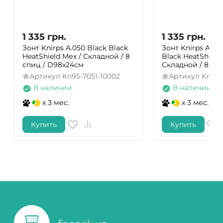
1 335
грн.
1 335
грн.
Зонт Knirps A.050 Black Black
Зонт Knirps A.05
HeatShield Мех / Складной / 8
Black HeatShield
спиц / D98x24см
Складной / 8 сп
Артикул
Kn95-7051-10002
Артикул
Kn95-
В наличии
В наличии
x 3 мес.
x 3 мес.
Купить
Купить