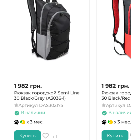
1 982
грн.
1 982
грн.
Рюкзак городской Semi Line
Рюкзак городско
30 Black/Grey (A3036-1)
30 Black/Red (A3
Артикул
DAS302175
Артикул
DAS3
В наличии
В наличии
x 3 мес.
x 3 мес.
Купить
Купить