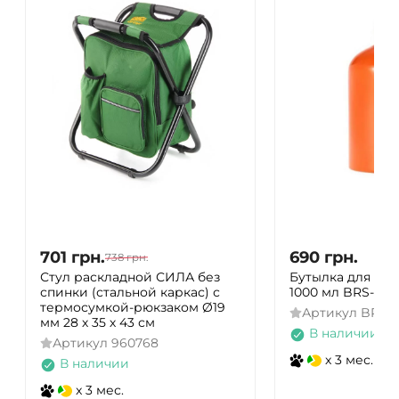
701
грн.
690
грн.
738
грн.
Стул раскладной СИЛА без
Бутылка для жи
спинки (стальной каркас) с
1000 мл BRS-103
термосумкой-рюкзаком Ø19
Артикул
BRS-1
мм 28 х 35 х 43 см
В наличии
Артикул
960768
x 3 мес.
В наличии
x 3 мес.