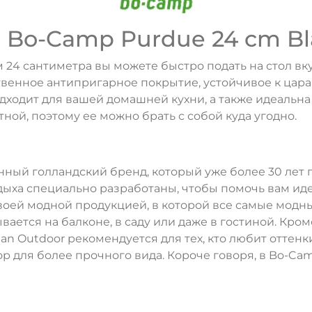
Bo-Camp Purdue 24 cm Bl
24 сантиметра вы можете быстро подать на стол вк
ДА
НЕТ
венное антипригарное покрытие, устойчивое к царап
дходит для вашей домашней кухни, а также идеальна
тной, поэтому ее можно брать с собой куда угодно.
ый голландский бренд, который уже более 30 лет 
тдыха специально разработаны, чтобы помочь вам ид
воей модной продукцией, в которой все самые модн
ается на балконе, в саду или даже в гостиной. Кро
an Outdoor рекомендуется для тех, кто любит оттенк
р для более прочного вида. Короче говоря, в Bo-Cam