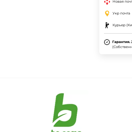
Новая почт
Укр почта
Курьер (Ки
Гарантия. 
(Собствен