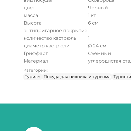
вид посуды
Сковорода
цвет
Черный
масса
1 кг
Высота
6 см
антипригарное покрытие
количество кастрюль
1
диаметр кастрюли
Ø 24 см
Гриффарт
Съемный
Материал
углеродистая ста
Категории:
Туризм
Посуда для пикника и туризма
Туристи