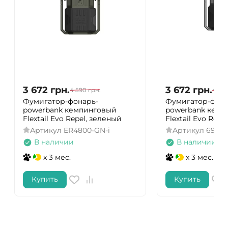
3 672
грн.
3 672
грн.
4 590
грн.
4 59
Фумигатор-фонарь-
Фумигатор-фона
powerbank кемпинговый
powerbank кемп
Flextail Evo Repel, зеленый
Flextail Evo Repe
Артикул
ER4800-GN-i
Артикул
69757
В наличии
В наличии
x 3 мес.
x 3 мес.
Купить
Купить