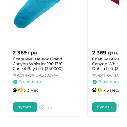
2 369
грн.
2 369
грн.
Спальный мешок Grand
Спальный мешок
Canyon Whistler 190 13°C
Canyon Whistler 
Caneel Bay Left (340000)
Dahlia Left (3400
Артикул
DAS302744
Артикул
DAS30
В наличии
В наличии
x 3 мес.
x 3 мес.
Купить
Купить