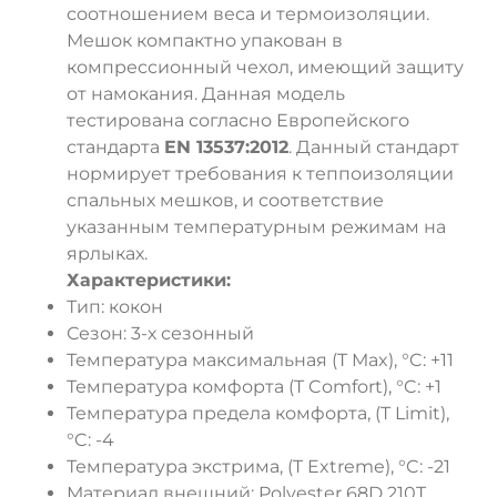
соотношением веса и термоизоляции.
Мешок компактно упакован в
компрессионный чехол, имеющий защиту
от намокания. Данная модель
тестирована согласно Европейского
стандарта
EN 13537:2012
. Данный стандарт
нормирует требования к теппоизоляции
спальных мешков, и соответствие
указанным температурным режимам на
ярлыках.
Характеристики:
Тип: кокон
Сезон: 3-х сезонный
Температура максимальная (T Max), °C: +11
Температура комфорта (T Comfort), °C: +1
Температура предела комфорта, (T Limit),
°C: -4
Температура экстрима, (T Extreme), °C: -21
Материал внешний: Polyester 68D 210T