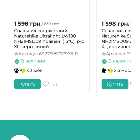
1 598
грн.
1 598
грн.
1 880
грн.
1 880
Спальник сверхлегкий
Спальник сверх
Naturehike Ultralight LW180
Naturehike Sum
NH21MSD09 правый, (15°C), p-p
NH21MSD09 левый,
XL, серо-синий
XL, коричневый
Артикул
6927595777978-R
Артикул
69275
В наличии
В наличии
x 3 мес.
x 3 мес.
Купить
Купить