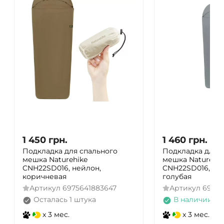
1 450
грн.
1 460
грн.
Подкладка для спального
Подкладка для 
мешка Naturehike
мешка Naturehik
CNH22SD016, нейлон,
CNH22SD016, ней
коричневая
голубая
Артикул
6975641883647
Артикул
69756
Осталась 1 штука
В наличии
x 3 мес.
x 3 мес.