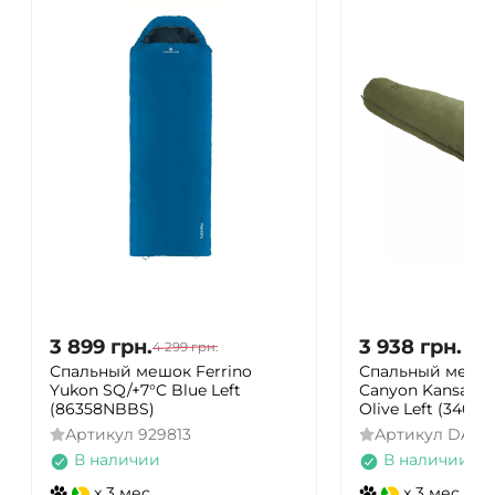
3 899
грн.
3 938
грн.
4 299
грн.
Спальный мешок Ferrino
Спальный мешок
Yukon SQ/+7°C Blue Left
Canyon Kansas 19
(86358NBBS)
Olive Left (34001
Артикул
929813
Артикул
DAS3
В наличии
В наличии
x 3 мес.
x 3 мес.