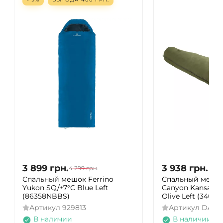
3 899
грн.
3 938
грн.
4 299
грн.
Спальный мешок Ferrino
Спальный мешок
Yukon SQ/+7°C Blue Left
Canyon Kansas 19
(86358NBBS)
Olive Left (34001
Артикул
929813
Артикул
DAS3
В наличии
В наличии