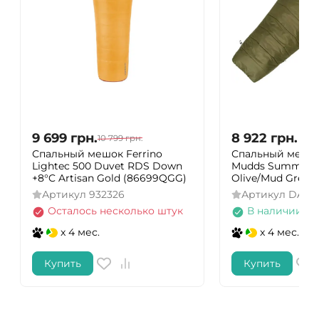
9 699
грн.
8 922
грн.
10 799
грн.
Спальный мешок Ferrino
Спальный мешок
Lightec 500 Duvet RDS Down
Mudds Summer 8
+8°C Artisan Gold (86699QGG)
Olive/Mud Green 
Артикул
932326
Артикул
DAS3
Осталось несколько штук
В наличии
x 4 мес.
x 4 мес.
Купить
Купить