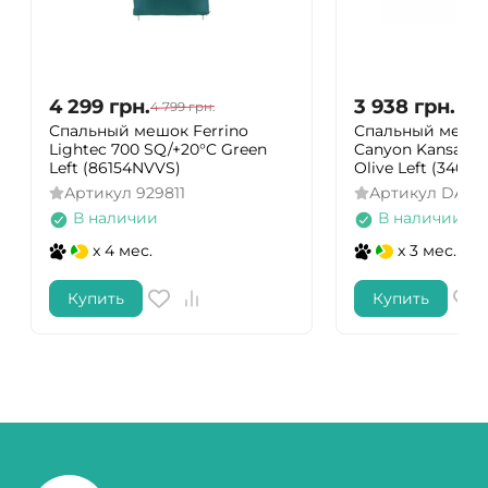
4 299
грн.
3 938
грн.
4 799
грн.
Спальный мешок Ferrino
Спальный мешок
Lightec 700 SQ/+20°C Green
Canyon Kansas 19
Left (86154NVVS)
Olive Left (34001
Артикул
929811
Артикул
DAS3
В наличии
В наличии
x 4 мес.
x 3 мес.
Купить
Купить