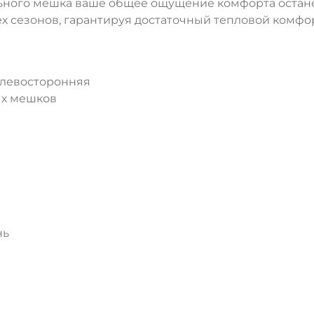
ьного мешка ваше общее ощущение комфорта останетс
х сезонов, гарантируя достаточный тепловой комфор
и левосторонняя
ых мешков
нь
ДА
НЕТ