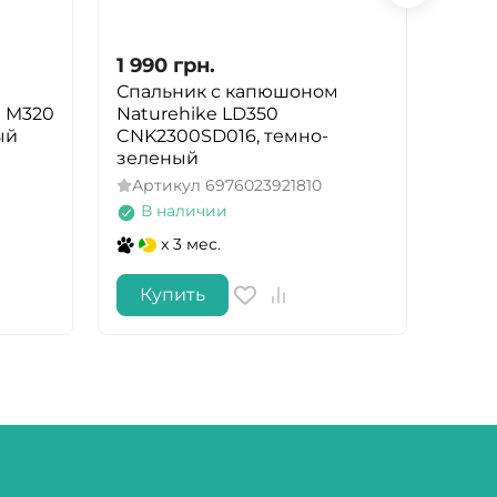
1 990
грн.
1 88
Спальник с капюшоном
Спал
 M320
Naturehike LD350
Natu
ый
CNK2300SD016, темно-
NH21
зеленый
p XL
Артикул
6976023921810
Арт
В наличии
В 
x 3 мес.
Купить
Ку