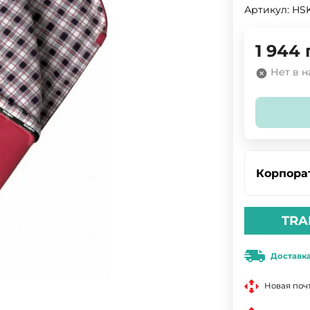
Артикул:
HS
1 944
Нет в 
Корпора
TRA
Доставк
Новая поч