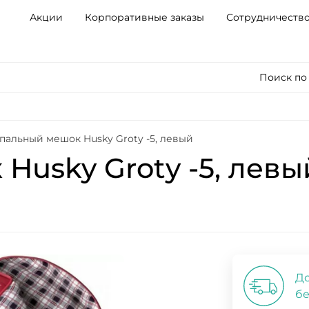
Акции
Корпоративные заказы
Сотрудничеств
Поиск по
пальный мешок Husky Groty -5, левый
Husky Groty -5, левы
До
бе