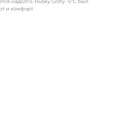
я надолго. Husky Groty -5°C был
т и комфорт.