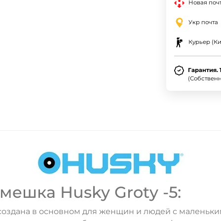
Новая почт
Укр почта
Курьер (Ки
Гарантия. 
(Собствен
ешка Husky Groty -5:
создана в основном для женщин и людей с маленьки