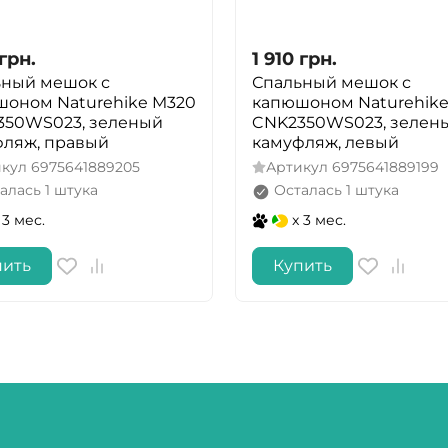
грн.
1 910
грн.
ьный мешок с
Спальный мешок с
оном Naturehike M320
капюшоном Naturehike
350WS023, зеленый
CNK2350WS023, зелен
фляж, правый
камуфляж, левый
икул
6975641889205
Артикул
6975641889199
алась 1 штука
Осталась 1 штука
 3 мес.
x 3 мес.
пить
Купить