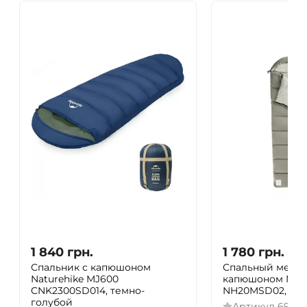
1 840
грн.
1 780
грн.
Спальник с капюшоном
Спальный мешок
Naturehike MJ600
капюшоном Natu
CNK2300SD014, темно-
NH20MSD02, зел
голубой
Артикул
69756