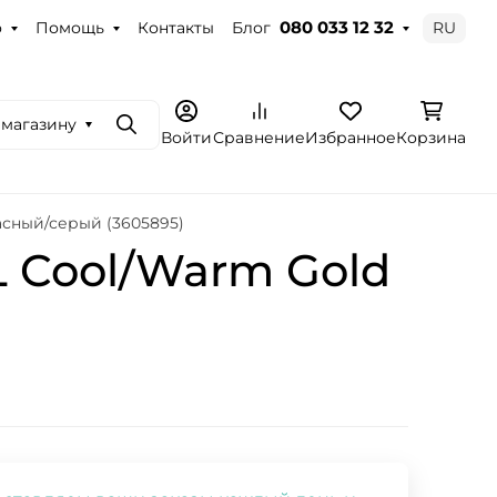
о
Помощь
Контакты
Блог
RU
080 033 12 32
 магазину
Поиск
Войти
Сравнение
Избранное
Корзина
асный/серый (3605895)
 Cool/Warm Gold