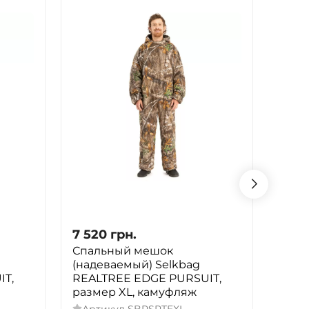
7 520
грн.
7 52
Спальный мешок
Спал
(надеваемый) Selkbag
(над
IT,
REALTREE EDGE PURSUIT,
REAL
размер XL, камуфляж
разм
Артикул
SBPSRTEXL
Арт