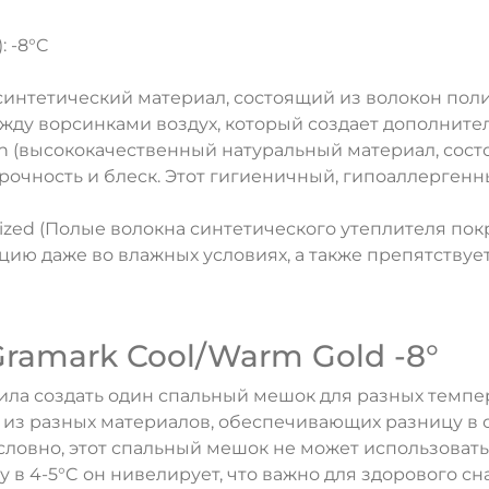
: -8°C
C
(синтетический материал, состоящий из волокон поли
жду ворсинками воздух, который создает дополнит
on (высококачественный натуральный материал, сос
прочность и блеск. Этот гигиеничный, гипоаллерген
iconized (Полые волокна синтетического утеплителя п
ию даже во влажных условиях, а также препятствуе
ramark Cool/Warm Gold -8°
ла создать один спальный мешок для разных темпе
из разных материалов, обеспечивающих разницу в 
ловно, этот спальный мешок не может использовать
в 4-5°C он нивелирует, что важно для здорового сна