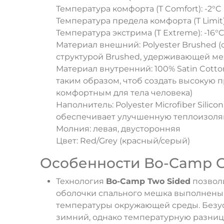
Температура комфорта (T Comfort): -2°C
Температура предела комфорта (T Limit)
Температура экстрима (T Extreme): -16°
Материал внешний: Polyester Brushed 
структурой Brushed, удерживающей ме
Материал внутренний: 100% Satin Cott
таким образом, чтоб создать высокую 
комфортным для тела человека)
Наполнитель: Polyester Microfiber Sil
обеспечивает улучшенную теплоизоляц
Молния: левая, двусторонняя
Цвет: Red/Grey (красный/серый)
Особенности Bo-Camp G
Технология
Bo-Camp Two Sided
позволи
оболочки спального мешка выполнены 
температуры окружающей среды. Безус
зимний, однако температурную разницу 