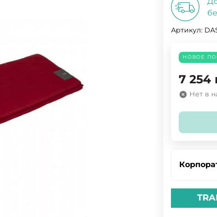
До
бе
Артикул:
DAS
НОВОЕ ПО
7 254
Нет в 
Корпора
TRA