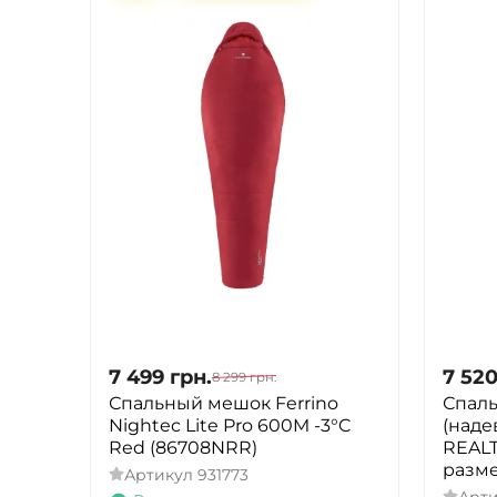
7 499
грн.
7 52
8 299
грн.
Спальный мешок Ferrino
Спал
Nightec Lite Pro 600M -3°C
(наде
Red (86708NRR)
REAL
разме
Артикул
931773
Арт