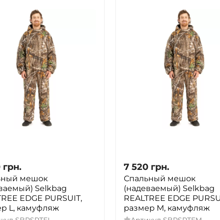
0
грн.
7 520
грн.
ьный мешок
Спальный мешок
ваемый) Selkbag
(надеваемый) Selkbag
TREE EDGE PURSUIT,
REALTREE EDGE PURSU
р L, камуфляж
размер M, камуфляж
икул
SBPSRTEL
Артикул
SBPSRTEM