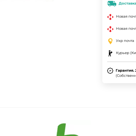
Доставк
Новая поч
Новая почт
Укр почта
Курьер (Ки
Гарантия. 
(Собствен