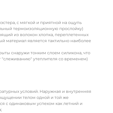
эстера, с мягкой и приятной на ощупь
ельный термоизоляционную прослойку)
тоящий из волокон хлопка, переплетенных
ный материал является тактильно наиболее
окрыты снаружи тонким слоем силикона, что
т "слеживанию" утеплителя со временем)
ратурных условий. Наружная и внутренняя
ощущении телом одной и той же
ся с одинаковым успехом как летний и
;