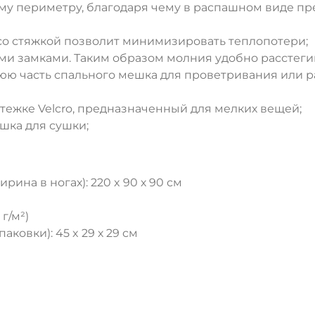
у периметру, благодаря чему в распашном виде пр
ДА
НЕТ
о стяжкой позволит минимизировать теплопотери;
 замками. Таким образом молния удобно расстегивае
юю часть спального мешка для проветривания или ра
тежке Velcro, предназначенный для мелких вещей;
шка для сушки;
ина в ногах): 220 x 90 х 90 см
г/м²)
ковки): 45 x 29 х 29 см